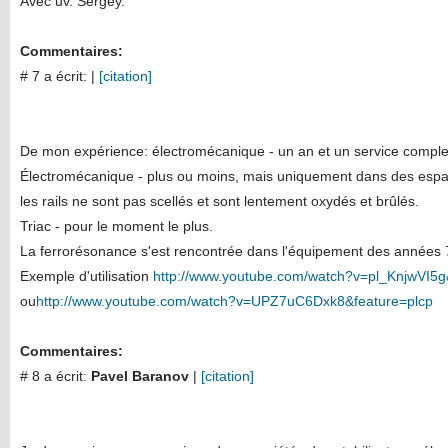
Avec uv. Sergey.
Commentaires:
# 7 a écrit:
|
[citation]
De mon expérience: électromécanique - un an et un service comple
Électromécanique - plus ou moins, mais uniquement dans des espac
les rails ne sont pas scellés et sont lentement oxydés et brûlés.
Triac - pour le moment le plus.
La ferrorésonance s'est rencontrée dans l'équipement des années 7
Exemple d'utilisation
http://www.youtube.com/watch?v=pl_KnjwVI5g
ou
http://www.youtube.com/watch?v=UPZ7uC6Dxk8&feature=plcp
Commentaires:
# 8 a écrit:
Pavel Baranov
|
[citation]