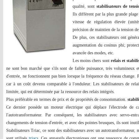
qualité, sont
stabilisateurs de tens
Ils diffèrent par la plus grande plag
vitesse de régulation élevée (unit
précision de maintien de la tension de
De plus, ces stabilisateurs ont génér
augmentation du cosinus phi; protecti
avancée des modes, etc.
Les moins chers sont
relais et stabil
ne sont bon marché que s'ils sont de faible puissance, très volumineux et
d'entrée, ne fonctionnent pas bien lorsque la fréquence du réseau change. 
car à un coût devenu comparable à l'onduleur. Les stabilisateurs de relai
limitée, qui est déterminée par la ressource des relais intégrés.
Plus préférable en termes de prix et de propriétés de consommation.
stabil
Ce dernier possède un moteur électrique qui déplace l'électrode de c
l'autotransformateur. Par conséquent, les stabilisateurs avec servo-ent
changements de tension d'entrée, et avec des pointes brusques, ils sont inutil
Stabilisateurs Triac, ce sont des stabilisateurs avec un autotransformateur, m
sont utilisés
triacs
. Ces appareils électroniques ont une ressource de com