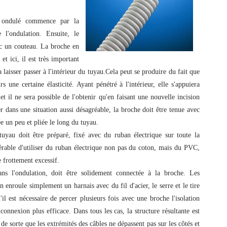
au ondulé commence par la
 l'ondulation. Ensuite, le
c un couteau. La broche en
et ici, il est très important
laisser passer à l'intérieur du tuyau.Cela peut se produire du fait que
urs une certaine élasticité. Ayant pénétré à l'intérieur, elle s'appuiera
et il ne sera possible de l'obtenir qu'en faisant une nouvelle incision
r dans une situation aussi désagréable, la broche doit être tenue avec
ée un peu et pliée le long du tuyau.
 tuyau doit être préparé, fixé avec du ruban électrique sur toute la
éférable d'utiliser du ruban électrique non pas du coton, mais du PVC,
e frottement excessif.
ans l'ondulation, doit être solidement connectée à la broche. Les
 enroule simplement un harnais avec du fil d'acier, le serre et le tire
l est nécessaire de percer plusieurs fois avec une broche l'isolation
connexion plus efficace. Dans tous les cas, la structure résultante est
e sorte que les extrémités des câbles ne dépassent pas sur les côtés et