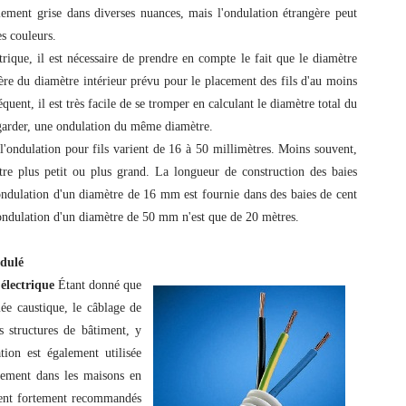
alement grise dans diverses nuances, mais l'ondulation étrangère peut
es couleurs.
trique, il est nécessaire de prendre en compte le fait que le diamètre
fère du diamètre intérieur prévu pour le placement des fils d'au moins
quent, il est très facile de se tromper en calculant le diamètre total du
regarder, une ondulation du même diamètre.
l'ondulation pour fils varient de 16 à 50 millimètres. Moins souvent,
re plus petit ou plus grand. La longueur de construction des baies
ondulation d'un diamètre de 16 mm est fournie dans des baies de cent
'ondulation d'un diamètre de 50 mm n'est que de 20 mètres.
ndulé
électrique
Étant donné que
e caustique, le câblage de
s structures de bâtiment, y
tion est également utilisée
tement dans les maisons en
oient fortement recommandés