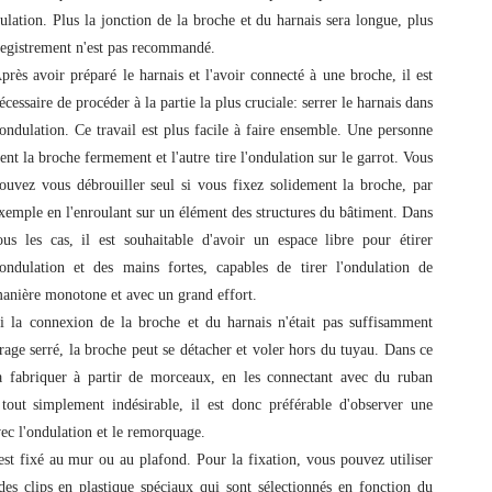
ulation. Plus la jonction de la broche et du harnais sera longue, plus
enregistrement n'est pas recommandé.
près avoir préparé le harnais et l'avoir connecté à une broche, il est
écessaire de procéder à la partie la plus cruciale: serrer le harnais dans
'ondulation. Ce travail est plus facile à faire ensemble. Une personne
ient la broche fermement et l'autre tire l'ondulation sur le garrot. Vous
ouvez vous débrouiller seul si vous fixez solidement la broche, par
xemple en l'enroulant sur un élément des structures du bâtiment. Dans
ous les cas, il est souhaitable d'avoir un espace libre pour étirer
'ondulation et des mains fortes, capables de tirer l'ondulation de
anière monotone et avec un grand effort.
i la connexion de la broche et du harnais n'était pas suffisamment
virage serré, la broche peut se détacher et voler hors du tuyau. Dans ce
la fabriquer à partir de morceaux, en les connectant avec du ruban
t tout simplement indésirable, il est donc préférable d'observer une
ec l'ondulation et le remorquage.
est fixé au mur ou au plafond. Pour la fixation, vous pouvez utiliser
 clips en plastique spéciaux qui sont sélectionnés en fonction du