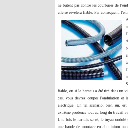
ne butent pas contre les courbures de l'ond
elle se révélera fiable. Par conséquent, l'
A
n
l
t
p
e
t
l
m
S
fiable, ou si le harnais a été tiré dans un 
cas, vous devrez couper l'ondulation et 
électrique. Un tel scénario, bien sûr, es
extrême prudence tout au long du travail av
Une fois le harnais serré, le tuyau ondulé 
une bande de montage en aluminium ou des