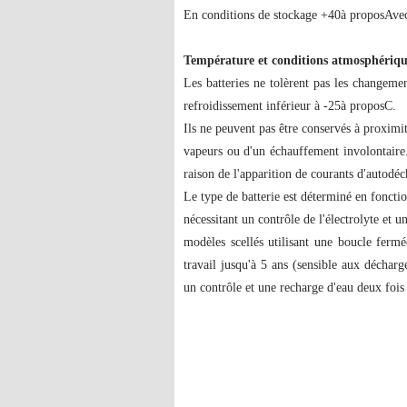
En conditions de stockage +40
à propos
Avec
Température et conditions atmosphériqu
Les batteries ne tolèrent pas les changeme
refroidissement inférieur à -25
à propos
C.
Ils ne peuvent pas être conservés à proximi
vapeurs ou d'un échauffement involontaire. 
raison de l'apparition de courants d'autodéc
Le type de batterie est déterminé en fonctio
nécessitant un contrôle de l'électrolyte et u
modèles scellés utilisant une boucle fermé
travail jusqu'à 5 ans (sensible aux décharg
un contrôle et une recharge d'eau deux fois