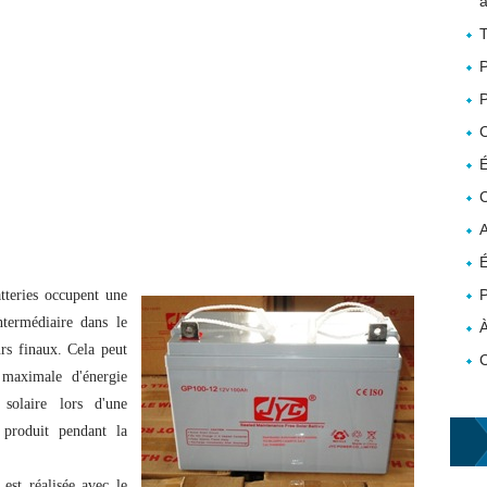
a
T
P
P
É
C
A
É
P
atteries occupent une
ntermédiaire dans le
À
urs finaux. Cela peut
 maximale d'énergie
 solaire lors d'une
 produit pendant la
est réalisée avec le