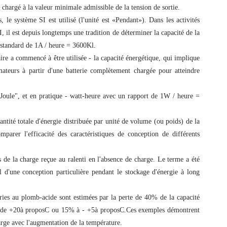
hargé à la valeur minimale admissible de la tension de sortie.
, le système SI est utilisé (l'unité est «Pendant»). Dans les activités
EI, il est depuis longtemps une tradition de déterminer la capacité de la
 standard de 1A / heure = 3600Kl.
aire a commencé à être utilisée - la capacité énergétique, qui implique
ateurs à partir d'une batterie complètement chargée pour atteindre
"Joule", et en pratique - watt-heure avec un rapport de 1W / heure =
ntité totale d'énergie distribuée par unité de volume (ou poids) de la
mparer l'efficacité des caractéristiques de conception de différents
 de la charge reçue au ralenti en l'absence de charge. Le terme a été
il d'une conception particulière pendant le stockage d'énergie à long
ries au plomb-acide sont estimées par la perte de 40% de la capacité
 de +20
à propos
C ou 15% à - +5
à propos
C.Ces exemples démontrent
rge avec l'augmentation de la température.