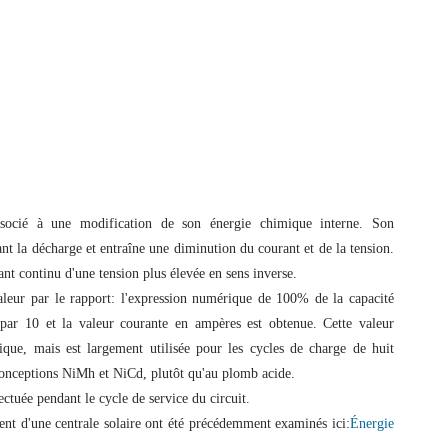
ssocié à une modification de son énergie chimique interne. Son
t la décharge et entraîne une diminution du courant et de la tension.
rant continu d'une tension plus élevée en sens inverse.
valeur par le rapport: l'expression numérique de 100% de la capacité
par 10 et la valeur courante en ampères est obtenue. Cette valeur
fique, mais est largement utilisée pour les cycles de charge de huit
conceptions NiMh et NiCd, plutôt qu'au plomb acide.
fectuée pendant le cycle de service du circuit.
ment d'une centrale solaire ont été précédemment examinés ici:
Énergie