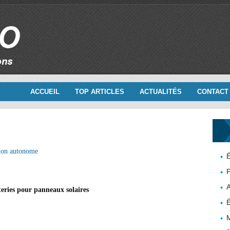
ACCUEIL
TOP ARTICLES
ACTUALITÉS
CONTACT
ion autonome
É
P
teries pour panneaux solaires
É
M