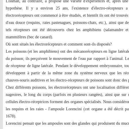
Lissman, au contraire, a proposé une variété d'expériences et, après une
hypothèse. Il y a environ 25 ans, l'existence d'électro-récepteurs 
électrorécepteurs ont commencé à être étudiés, et bientôt ils ont été trouv
d'eau douce (requins, raies pastenagues, poissons-chats, etc.), ainsi que d
tels récepteurs ont été découverts chez les amphibiens (salamandre e
mammifères (bec de canard).
Où sont situés les électrorécepteurs et comment sont-ils disposés?
Les poissons (et les amphibiens) ont des mécanorécepteurs en ligne latérale 
du poisson; ils perçoivent le mouvement de l'eau par rapport à l'animal. Le
de récepteur de ligne latérale. Pendant le développement embryonnaire, tous 
développent à partir de la même zone du système nerveux que les récept
chauves-souris auditives et les électro-récepteurs de poissons sont donc des 
Chez différents poissons, les électrorécepteurs ont une localisation différent
nageoires, le long du corps (parfois en plusieurs rangées), ainsi que sur 
cellules électro-réceptrices forment des organes spécialisés. Nous considéro
les requins et les raies - l'ampoule Lorencini (cet organe a été décrit pa
1678).
Lorencini pensait que les ampoules sont des glandes qui produisent du mucu