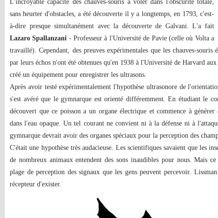
L'incroyable capacité des chauves-souris à voler dans l'obscurité totale,
sans heurter d'obstacles, a été découverte il y a longtemps, en 1793, c'est-
à-dire presque simultanément avec la découverte de Galvani. L'a fait
Lazaro Spallanzani
- Professeur à l'Université de Pavie (celle où Volta a
travaillé). Cependant, des preuves expérimentales que les chauves-souris é
par leurs échos n'ont été obtenues qu'en 1938 à l'Université de Harvard aux 
créé un équipement pour enregistrer les ultrasons.
Après avoir testé expérimentalement l'hypothèse ultrasonore de l'orientati
s'est avéré que le gymnarque est orienté différemment. En étudiant le 
découvert que ce poisson a un organe électrique et commence à générer d
dans l'eau opaque. Un tel courant ne convient ni à la défense ni à l'attaq
gymnarque devrait avoir des organes spéciaux pour la perception des champ
C'était une hypothèse très audacieuse. Les scientifiques savaient que les inse
de nombreux animaux entendent des sons inaudibles pour nous. Mais ce n
plage de perception des signaux que les gens peuvent percevoir. Lissma
récepteur d'exister.