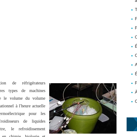
a
T
P
P
É
C
A
É
P
tion de réfrigérateurs
tres types de machines
À
que le volume du volume
rationnel à l'heure actuelle
hermoélectrique pour les
roidisseurs de liquides
tre, le refroidissement
s en chimie, biologie et