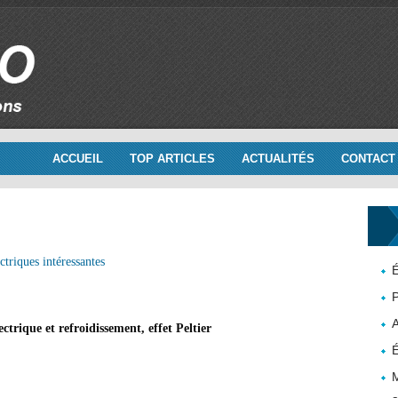
ACCUEIL
TOP ARTICLES
ACTUALITÉS
CONTACT
ctriques intéressantes
É
P
ctrique et refroidissement, effet Peltier
É
M