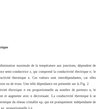
trique
a diminution maximale de la température aux jonctions, dépendent de
tance semi-conductrice z, qui comprend la conductivité électrique σ, le
uctivité thermique κ. Ces valeurs sont interdépendantes, car elles
bres ou de trous. Une telle dépendance est présentée sur la Fig. 2.
ivité électrique σ est proportionnelle au nombre de porteurs n, le
nt et augmente avec n décroissant. La conductivité thermique k se
ermique du réseau cristallin κp, qui est pratiquement indépendante de
 κe, proportionnelle à n.