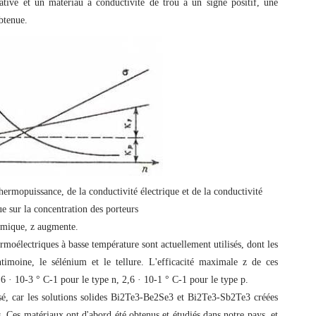
tive et un matériau à conductivité de trou a un signe positif, une
btenue.
hermopuissance, de la conductivité électrique et de la conductivité
e sur la concentration des porteurs
rmique, z augmente.
moélectriques à basse température sont actuellement utilisés, dont les
timoine, le sélénium et le tellure. L'efficacité maximale z de ces
6 · 10-3 ° С-1 pour le type n, 2,6 · 10-1 ° С-1 pour le type p.
isé, car les solutions solides Bi2Te3-Be2Se3 et Bi2Te3-Sb2Te3 créées
s. Ces matériaux ont d'abord été obtenus et étudiés dans notre pays, et