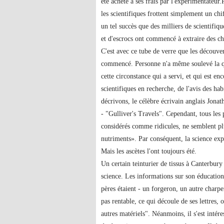
été acheté à ses frais par l'expérimentateu
les scientifiques frottent simplement un chi
un tel succès que des milliers de scientifiq
et d'escrocs ont commencé à extraire des ch
C'est avec ce tube de verre que les découver
commencé. Personne n'a même soulevé la qu
cette circonstance qui a servi, et qui est en
scientifiques en recherche, de l'avis des h
décrivons, le célèbre écrivain anglais Jonat
- "Gulliver's Travels". Cependant, tous les 
considérés comme ridicules, ne semblent p
nutriments». Par conséquent, la science e
Mais les ascètes l'ont toujours été.
Un certain teinturier de tissus à Canterbur
science. Les informations sur son éducation
pères étaient - un forgeron, un autre charpe
pas rentable, ce qui découle de ses lettres, o
autres matériels". Néanmoins, il s'est intéres