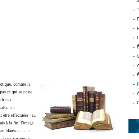
a
T
P
P
É
C
A
É
P
haotique, comme la
as ce qui se passe.
À
ations du
éralement
t être effectuées «au
is à la fin, l'image
«antidaté» dans le
 de ses pas vers le