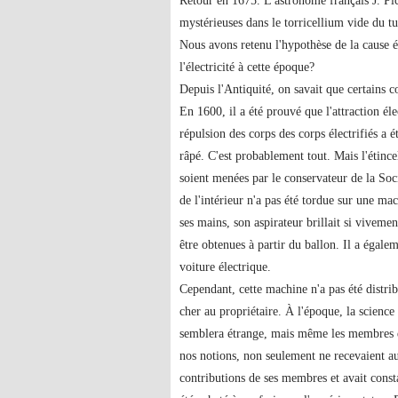
Retour en 1675. L'astronome français J. Pi
mystérieuses dans le torricellium vide du t
Nous avons retenu l'hypothèse de la cause é
l'électricité à cette époque?
Depuis l'Antiquité, on savait que certains co
En 1600, il a été prouvé que l'attraction él
répulsion des corps des corps électrifiés a 
râpé. C'est probablement tout. Mais l'étinc
soient menées par le conservateur de la Soc
de l'intérieur n'a pas été tordue sur une mac
ses mains, son aspirateur brillait si vivemen
être obtenues à partir du ballon. Il a égalem
voiture électrique.
Cependant, cette machine n'a pas été distrib
cher au propriétaire. À l'époque, la scienc
semblera étrange, mais même les membres de 
nos notions, non seulement ne recevaient au
contributions de ses membres et avait const