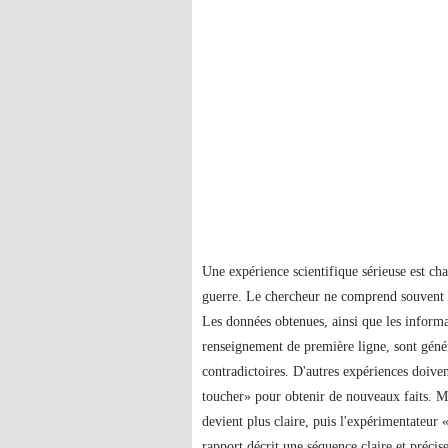
Une expérience scientifique sérieuse est c
guerre. Le chercheur ne comprend souvent p
Les données obtenues, ainsi que les inform
renseignement de première ligne, sont gén
contradictoires. D'autres expériences doiven
toucher» pour obtenir de nouveaux faits. Ma
devient plus claire, puis l'expérimentateur 
rapport décrit une séquence claire et précise