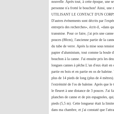
nouvelle. Après tout, à cette époque, une se
personne n'a frotté le bouchon! Ainsi, 
UTILISANT LE CONTACT D'UN CORP
D'autres événements sont décrits par l'expé
entrepris des recherches», écrit-il, «dans qu
transmise. Pour ce faire, j'ai pris une cann
pouces (80cm), l'ancienne partie de la canne
du tube de verre. Après la mise sous tension
papier d'aluminium, tout comme la boule d'i
bouchon à la canne. J'ai ensuite pris les de
longues cannes à pêche.L'un d'eux était en c
partie en bois et en partie en os de baleine.
plus de 14 pieds de long (plus de 4 mètres).
l'extrémité de l'os de baleine. Après que le t
le fleuret à une distance de 3 pouces. J'ai f
planches de canne et de pin espagnoles, qui
pieds (5,5 m). Cette longueur était la limit
dans ma chambre, et j'ai constaté que l'attrac