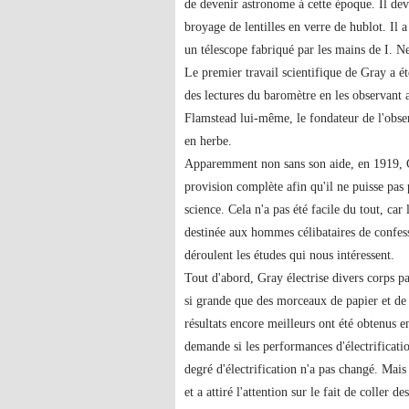
de devenir astronome à cette époque. Il de
broyage de lentilles en verre de hublot. Il 
un télescope fabriqué par les mains de I. 
Le premier travail scientifique de Gray a ét
des lectures du baromètre en les observant 
Flamstead lui-même, le fondateur de l'obse
en herbe.
Apparemment non sans son aide, en 1919, G
provision complète afin qu'il ne puisse pas
science. Cela n'a pas été facile du tout, ca
destinée aux hommes célibataires de confessi
déroulent les études qui nous intéressent.
Tout d'abord, Gray électrise divers corps par 
si grande que des morceaux de papier et de
résultats encore meilleurs ont été obtenus en
demande si les performances d'électrificatio
degré d'électrification n'a pas changé. Mais 
et a attiré l'attention sur le fait de coller