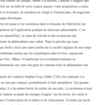
r.Pour obtenir les charges, même à la maison, Gauksby a suggéré que
ffon sur un tube de verre à paroi épaisse. Cette proposition a connu
ues et d'artisans, de membres du clergé et d'aristocrates, de magiciens
arges électriques.
tes de masse et les inventions dans le domaine de l'électricité ont
estion de l'application pratique de nouveaux phénomènes. C'est
core aujourd'hui, la cause du ridicule et des accusations des
abitants de phénomènes sans valeur. Dans la période que nous
han Swift a écrit une satire acerbe sur la société anglaise de son temps
problèmes résolus par les scientifiques dans le livre, auparavant
lus l'être. Même «Transformer les excréments humains en
xpérimentale aux yeux des gens du commun était un phénomène rare.
y (près de Londres) Stephen Gray (1666-1736) s'est intéressé à la
 ne sont pas connues, probablement il était autodidacte. Ses grands-
ntier, il a lui-même hérité du métier de son père. La profession n'était
ù l'auteur se plaint du manque d'argent "sur les livres, les outils et
sé à l'observation de la météo et de l'astronomie. Il n'était pas facile