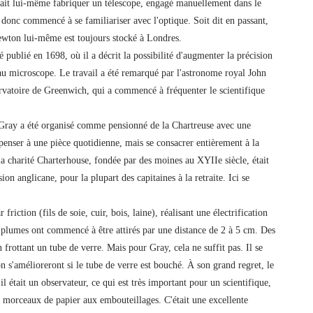
vait lui-même fabriquer un télescope, engagé manuellement dans le
a donc commencé à se familiariser avec l'optique. Soit dit en passant,
Newton lui-même est toujours stocké à Londres.
é publié en 1698, où il a décrit la possibilité d'augmenter la précision
au microscope. Le travail a été remarqué par l'astronome royal John
rvatoire de Greenwich, qui a commencé à fréquenter le scientifique
ray a été organisé comme pensionné de la Chartreuse avec une
 penser à une pièce quotidienne, mais se consacrer entièrement à la
r la charité Charterhouse, fondée par des moines au XYIIe siècle, était
on anglicane, pour la plupart des capitaines à la retraite. Ici se
friction (fils de soie, cuir, bois, laine), réalisant une électrification
 plumes ont commencé à être attirés par une distance de 2 à 5 cm. Des
 frottant un tube de verre. Mais pour Gray, cela ne suffit pas. Il se
n s'amélioreront si le tube de verre est bouché. À son grand regret, le
il était un observateur, ce qui est très important pour un scientifique,
 des morceaux de papier aux embouteillages. C'était une excellente