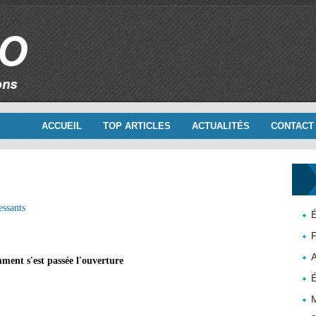
ACCUEIL
TOP ARTICLES
ACTUALITÉS
CONTACT
essants
É
P
ent s'est passée l'ouverture
É
M