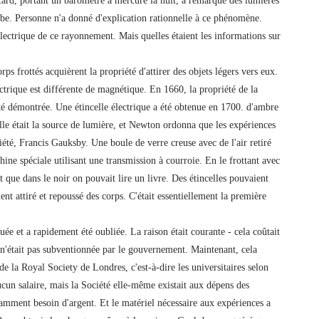
card, portant un baromètre à mercure la nuit, a remarqué des lumières
ube. Personne n'a donné d'explication rationnelle à ce phénomène.
lectrique de ce rayonnement. Mais quelles étaient les informations sur
rps frottés acquièrent la propriété d'attirer des objets légers vers eux.
ectrique est différente de magnétique. En 1660, la propriété de la
été démontrée. Une étincelle électrique a été obtenue en 1700. d'ambre
elle était la source de lumière, et Newton ordonna que les expériences
iété, Francis Gauksby. Une boule de verre creuse avec de l'air retiré
hine spéciale utilisant une transmission à courroie. En le frottant avec
t que dans le noir on pouvait lire un livre. Des étincelles pouvaient
ent attiré et repoussé des corps. C'était essentiellement la première
uée et a rapidement été oubliée. La raison était courante - cela coûtait
e n'était pas subventionnée par le gouvernement. Maintenant, cela
la Royal Society de Londres, c'est-à-dire les universitaires selon
cun salaire, mais la Société elle-même existait aux dépens des
amment besoin d'argent. Et le matériel nécessaire aux expériences a