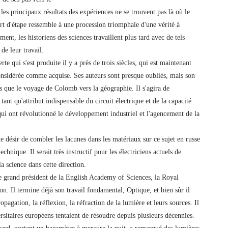
es principaux résultats des expériences ne se trouvent pas là où le
ort d'étape ressemble à une procession triomphale d'une vérité à
ment, les historiens des sciences travaillent plus tard avec de tels
 de leur travail.
rte qui s'est produite il y a près de trois siècles, qui est maintenant
onsidérée comme acquise. Ses auteurs sont presque oubliés, mais son
s que le voyage de Colomb vers la géographie. Il s'agira de
ant qu'attribut indispensable du circuit électrique et de la capacité
 qui ont révolutionné le développement industriel et l'agencement de la
 le désir de combler les lacunes dans les matériaux sur ce sujet en russe
technique. Il serait très instructif pour les électriciens actuels de
a science dans cette direction.
e grand président de la English Academy of Sciences, la Royal
n. Il termine déjà son travail fondamental, Optique, et bien sûr il
propagation, la réflexion, la réfraction de la lumière et leurs sources. Il
rsitaires européens tentaient de résoudre depuis plusieurs décennies.