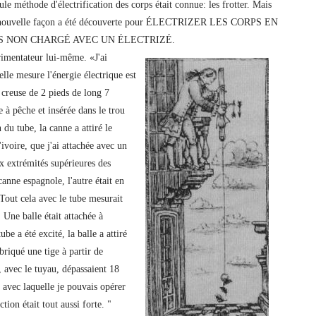
ule méthode d'électrification des corps était connue: les frotter. Mais
une nouvelle façon a été découverte pour ÉLECTRIZER LES CORPS EN
S NON CHARGÉ AVEC UN ÉLECTRIZÉ.
rimentateur lui-même. «J'ai
elle mesure l'énergie électrique est
e creuse de 2 pieds de long 7
 à pêche et insérée dans le trou
 du tube, la canne a attiré le
voire, que j'ai attachée avec un
ux extrémités supérieures des
anne espagnole, l'autre était en
 Tout cela avec le tube mesurait
 Une balle était attachée à
ube a été excité, la balle a attiré
abriqué une tige à partir de
, avec le tuyau, dépassaient 18
e avec laquelle je pouvais opérer
tion était tout aussi forte. "