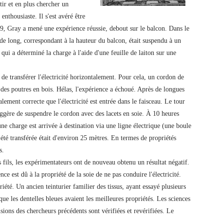
rtir et en plus chercher un
enthousiaste. Il s'est avéré être
9, Gray a mené une expérience réussie, debout sur le balcon. Dans le
e long, correspondant à la hauteur du balcon, était suspendu à un
qui a déterminé la charge à l'aide d'une feuille de laiton sur une
 de transférer l'électricité horizontalement. Pour cela, un cordon de
 des poutres en bois. Hélas, l'expérience a échoué. Après de longues
lement correcte que l'électricité est entrée dans le faisceau. Le tour
suggère de suspendre le cordon avec des lacets en soie. À 10 heures
une charge est arrivée à destination via une ligne électrique (une boule
a été transférée était d'environ 25 mètres. En termes de propriétés
s.
s fils, les expérimentateurs ont de nouveau obtenu un résultat négatif.
nce est dû à la propriété de la soie de ne pas conduire l'électricité.
été. Un ancien teinturier familier des tissus, ayant essayé plusieurs
 que les dentelles bleues avaient les meilleures propriétés. Les sciences
usions des chercheurs précédents sont vérifiées et revérifiées. Le