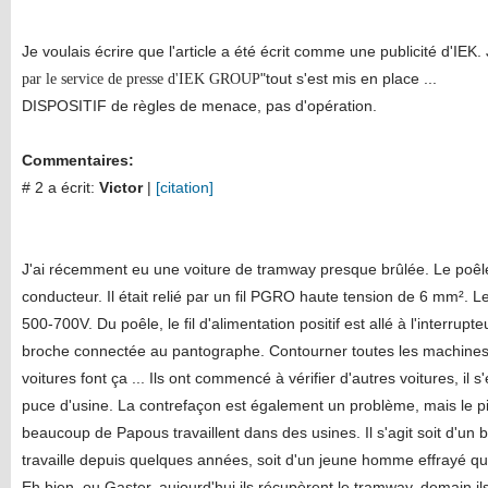
Je voulais écrire que l'article a été écrit comme une publicité d'IEK. J
"tout s'est mis en place ...
par le service de presse d'IEK GROUP
DISPOSITIF de règles de menace, pas d'opération.
Commentaires:
# 2 a écrit:
Victor
|
[citation]
J'ai récemment eu une voiture de tramway presque brûlée. Le poêle
conducteur. Il était relié par un fil PGRO haute tension de 6 mm². Le
500-700V. Du poêle, le fil d'alimentation positif est allé à l'interrupte
broche connectée au pantographe. Contourner toutes les machines à 
voitures font ça ... Ils ont commencé à vérifier d'autres voitures, il
puce d'usine. La contrefaçon est également un problème, mais le pi
beaucoup de Papous travaillent dans des usines. Il s'agit soit d'un br
travaille depuis quelques années, soit d'un jeune homme effrayé qui n
Eh bien, ou Gaster, aujourd'hui ils récupèrent le tramway, demain ils 