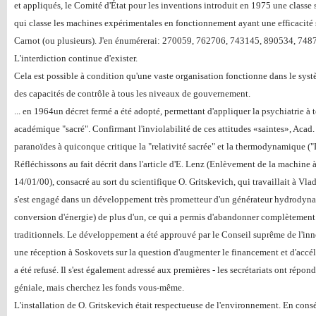
et appliqués, le Comité d'État pour les inventions introduit en 1975 une class
qui classe les machines expérimentales en fonctionnement ayant une efficacité s
Carnot (ou plusieurs). J'en énumérerai: 270059, 762706, 743145, 890534, 748750
L'interdiction continue d'exister.
Cela est possible à condition qu'une vaste organisation fonctionne dans le sy
des capacités de contrôle à tous les niveaux de gouvernement.
... en 1964un décret fermé a été adopté, permettant d'appliquer la psychiatrie à
académique "sacré". Confirmant l'inviolabilité de ces attitudes «saintes», Acad
paranoïdes à quiconque critique la "relativité sacrée" et la thermodynamique ("
Réfléchissons au fait décrit dans l'article d'E. Lenz (Enlèvement de la machin
14/01/00), consacré au sort du scientifique O. Gritskevich, qui travaillait à Vla
s'est engagé dans un développement très prometteur d'un générateur hydrodyna
conversion d'énergie) de plus d'un, ce qui a permis d'abandonner complètement l
traditionnels. Le développement a été approuvé par le Conseil suprême de l'inn
une réception à Soskovets sur la question d'augmenter le financement et d'accél
a été refusé. Il s'est également adressé aux premières - les secrétariats ont répo
géniale, mais cherchez les fonds vous-même.
L'installation de O. Gritskevich était respectueuse de l'environnement. En cons