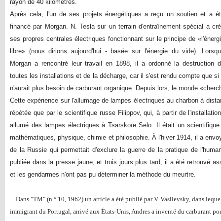
rayon de 40 kilomètres.
Après cela, l'un de ses projets énergétiques a reçu un soutien et a é
financé par Morgan. N. Tesla sur un terrain d'entraînement spécial a cr
ses propres centrales électriques fonctionnant sur le principe de «l'énerg
libre» (nous dirions aujourd'hui - basée sur l'énergie du vide). Lorsq
Morgan a rencontré leur travail en 1898, il a ordonné la destruction 
toutes les installations et de la décharge, car il s'est rendu compte que si
n'aurait plus besoin de carburant organique. Depuis lors, le monde «cherche
Cette expérience sur l'allumage de lampes électriques au charbon à dista
répétée que par le scientifique russe Filippov, qui, à partir de l'installati
allumé des lampes électriques à Tsarskoïe Selo. Il était un scientifique 
mathématiques, physique, chimie et philosophie. À l'hiver 1914, il a envoy
de la Russie qui permettait d'exclure la guerre de la pratique de l'humani
publiée dans la presse jaune, et trois jours plus tard, il a été retrouvé 
et les gendarmes n'ont pas pu déterminer la méthode du meurtre.
... Dans "TM" (n ° 10, 1962) un article a été publié par V. Vasilevsky, dans leque
immigrant du Portugal, arrivé aux États-Unis, Andres a inventé du carburant pour