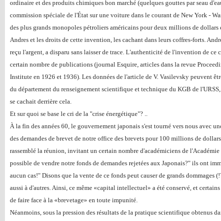
ordinaire et des produits chimiques bon marché (quelques gouttes par seau d'eau
commission spéciale de l'État sur une voiture dans le courant de New York - Was
des plus grands monopoles pétroliers américains pour deux millions de dollars
Andres et les droits de cette invention, les cachant dans leurs coffres-forts. An
reçu l'argent, a disparu sans laisser de trace. L'authenticité de l'invention de ce
certain nombre de publications (journal Esquire, articles dans la revue Proceed
Institute en 1926 et 1936). Les données de l'article de V. Vasilevsky peuvent être
du département du renseignement scientifique et technique du KGB de l'URSS, q
se cachait derrière cela.
Et sur quoi se base le cri de la "crise énergétique"? ..
À la fin des années 60, le gouvernement japonais s'est tourné vers nous avec un
des demandes de brevet de notre office des brevets pour 100 millions de dollar
rassemblé la réunion, invitant un certain nombre d'académiciens de l'Académie d
possible de vendre notre fonds de demandes rejetées aux Japonais?" ils ont im
aucun cas!" Disons que la vente de ce fonds peut causer de grands dommages (!
aussi à d'autres. Ainsi, ce même «capital intellectuel» a été conservé, et certains
de faire face à la «brevetage» en toute impunité.
Néanmoins, sous la pression des résultats de la pratique scientifique obtenus da