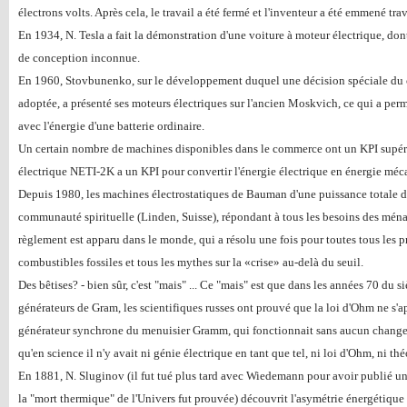
électrons volts. Après cela, le travail a été fermé et l'inventeur a été emmené tra
En 1934, N. Tesla a fait la démonstration d'une voiture à moteur électrique, dont
de conception inconnue.
En 1960, Stovbunenko, sur le développement duquel une décision spéciale du c
adoptée, a présenté ses moteurs électriques sur l'ancien Moskvich, ce qui a permi
avec l'énergie d'une batterie ordinaire.
Un certain nombre de machines disponibles dans le commerce ont un KPI supérie
électrique NETI-2K a un KPI pour convertir l'énergie électrique en énergie méc
Depuis 1980, les machines électrostatiques de Bauman d'une puissance totale 
communauté spirituelle (Linden, Suisse), répondant à tous les besoins des ména
règlement est apparu dans le monde, qui a résolu une fois pour toutes tous les 
combustibles fossiles et tous les mythes sur la «crise» au-delà du seuil.
Des bêtises? - bien sûr, c'est "mais" ... Ce "mais" est que dans les années 70 du si
générateurs de Gram, les scientifiques russes ont prouvé que la loi d'Ohm ne s'app
générateur synchrone du menuisier Gramm, qui fonctionnait sans aucun changeme
qu'en science il n'y avait ni génie électrique en tant que tel, ni loi d'Ohm, ni t
En 1881, N. Sluginov (il fut tué plus tard avec Wiedemann pour avoir publié un
la "mort thermique" de l'Univers fut prouvée) découvrit l'asymétrie énergétique