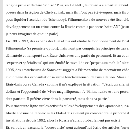
rang de privé et déclaré "schizo" Puis, en 1989-91, le travail a été partiellement 
posées dans la région de Chelyabinsk, mais ils n’ont pas été évoqués, mais ils o
pour liquider l’accident de Tchernobyl. Filimonenko a de nouveau été licencié. 
développement est un crime contre la Russie commis par notre "saint AN" (je su
je peux imaginer de quoi je parle).
En 1991-1993, des experts des États-Unis ont étudié le fonctionnement de l'ins
Filimonenko (sa première option), mais n'ont pas compris les principes de travail
démantelé et transporté aux États-Unis avec une partie du personnel. Et au cours
"experts et spécialistes" qui ont étudié le travail de ce "perpetuum mobile" n'o
1996, des «marcheurs» de Soros ont suggéré à Filimonenko de recevoir un chèq
avoir mené des «consultations» sur le fonctionnement de l'installation. Mais il n
États-Unis ou au Canada - comme il m'a expliqué la situation, "c'était un aller s
dollars et l'opportunité de "vivre magnifiquement". "Filimonenko est une pers
d'un patriote. Il préfère vivre dans la pauvreté, mais dans sa patrie."
Pour tracer une ligne sur les activités et les développements des «paranoïaques»
liberté et d'une belle vie»: si les États-Unis avaient pu comprendre le principe
installations depuis 1992, alors la Russie n'aurait probablement pas existé.
Et, soit dit en passant, la "borosopisie" peut aujourd'hui écrire des articles "su