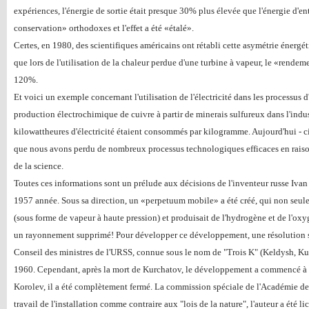
expériences, l'énergie de sortie était presque 30% plus élevée que l'énergie d'ent
conservation» orthodoxes et l'effet a été «étalé».
Certes, en 1980, des scientifiques américains ont rétabli cette asymétrie énergét
que lors de l'utilisation de la chaleur perdue d'une turbine à vapeur, le «rendeme
120%.
Et voici un exemple concernant l'utilisation de l'électricité dans les processus d
production électrochimique de cuivre à partir de minerais sulfureux dans l'indu
kilowattheures d'électricité étaient consommés par kilogramme. Aujourd'hui - cinq
que nous avons perdu de nombreux processus technologiques efficaces en raison 
de la science.
Toutes ces informations sont un prélude aux décisions de l'inventeur russe Iva
1957 année. Sous sa direction, un «perpetuum mobile» a été créé, qui non seul
(sous forme de vapeur à haute pression) et produisait de l'hydrogène et de l'oxygè
un rayonnement supprimé! Pour développer ce développement, une résolution se
Conseil des ministres de l'URSS, connue sous le nom de "Trois K" (Keldysh, Ku
1960. Cependant, après la mort de Kurchatov, le développement a commencé à êt
Korolev, il a été complètement fermé. La commission spéciale de l'Académie de
travail de l'installation comme contraire aux "lois de la nature", l'auteur a été l