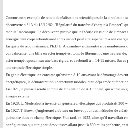
Comme autre exemple de retrait de réalisations scientifiques de la circulation sci
découverte n ° 13 du 18/12/62, "Régularité du transfert d'énergie à l'impact", 
mobile" mécanique. La découverte prouve que la théorie classique de l'impact n'
l'énergie d'un corps rebondissant après impact peut être supérieure à son énergi
En quête de reconnaissance, Ph.D. E. Alexandrov a démontré à de nombreuses
convaincante: une bille en acier trempé est tombée librement d'une hauteur de, 
acier trempé reposant sur une base rigide, et a rebondi à ... 14-15 mètres. Sur c
une centrale électrique simple.
En génie électrique, on constate qu'environ 8-10 ans avant le démarrage des en
énergétique», la démonstration «perpetuum mobile» était déjà créée et fonctio
En 1921, la presse a rendu compte de l'invention de A. Hubbard, qui a créé un g
énergie externe.
En 1928, L. Niedershot a inventé un générateur électrique qui produisait 300 wat
En 1927, T. Brown (Angleterre) a obtenu un brevet pour des méthodes de créatio
puissance dues au champ électrique. Plus tard, en 1955, alors qu'il travaillait e
configuration qui atteignait des vitesses allant jusqu'à 600 miles par heure, en 