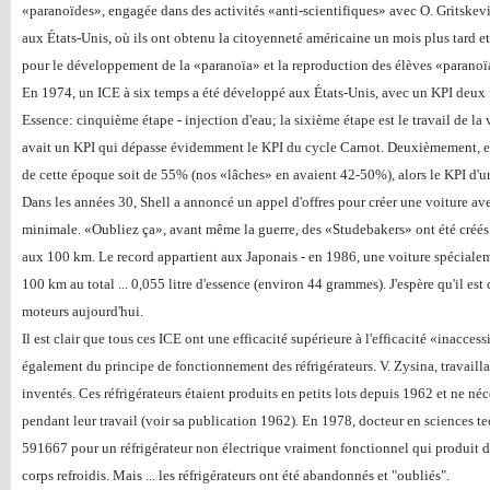
«paranoïdes», engagée dans des activités «anti-scientifiques» avec O. Gritskev
aux États-Unis, où ils ont obtenu la citoyenneté américaine un mois plus tard et
pour le développement de la «paranoïa» et la reproduction des élèves «paranoï
En 1974, un ICE à six temps a été développé aux États-Unis, avec un KPI deux f
Essence: cinquième étape - injection d'eau; la sixième étape est le travail de la
avait un KPI qui dépasse évidemment le KPI du cycle Carnot. Deuxièmement, e
de cette époque soit de 55% (nos «lâches» en avaient 42-50%), alors le KPI d'un
Dans les années 30, Shell a annoncé un appel d'offres pour créer une voiture 
minimale. «Oubliez ça», avant même la guerre, des «Studebakers» ont été créés
aux 100 km. Le record appartient aux Japonais - en 1986, une voiture spéciale
100 km au total ... 0,055 litre d'essence (environ 44 grammes). J'espère qu'il est
moteurs aujourd'hui.
Il est clair que tous ces ICE ont une efficacité supérieure à l'efficacité «inacce
également du principe de fonctionnement des réfrigérateurs. V. Zysina, travaillan
inventés. Ces réfrigérateurs étaient produits en petits lots depuis 1962 et ne néc
pendant leur travail (voir sa publication 1962). En 1978, docteur en sciences tec
591667 pour un réfrigérateur non électrique vraiment fonctionnel qui produit du
corps refroidis. Mais ... les réfrigérateurs ont été abandonnés et "oubliés".