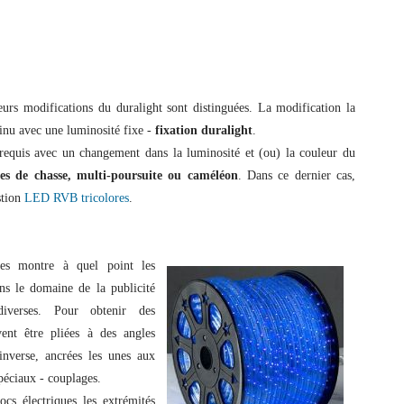
urs modifications du duralight sont distinguées. La modification la
inu avec une luminosité fixe -
fixation duralight
.
equis avec un changement dans la luminosité et (ou) la couleur du
es de chasse, multi-poursuite ou caméléon
. Dans ce dernier cas,
tion
LED RVB tricolores
.
es montre à quel point les
ans le domaine de la publicité
diverses. Pour obtenir des
ent être pliées à des angles
inverse, ancrées les unes aux
spéciaux - couplages.
ocs électriques les extrémités