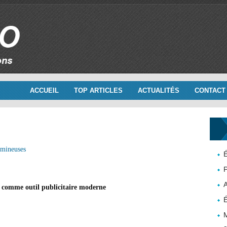
ACCUEIL
TOP ARTICLES
ACTUALITÉS
CONTACT
umineuses
É
P
 comme outil publicitaire moderne
É
M