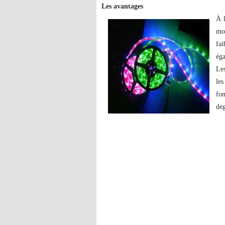
Les avantages
À l
mo
fai
éga
Les
le
fon
deg