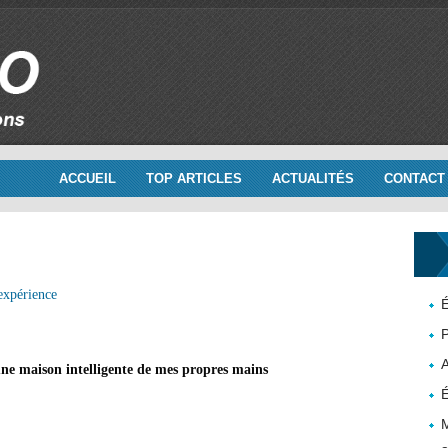
ACCUEIL
TOP ARTICLES
ACTUALITÉS
CONTACT
expérience
É
P
ne maison intelligente de mes propres mains
É
M