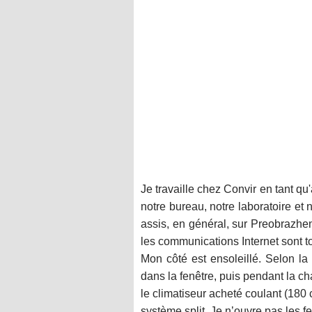
Je travaille chez Convir en tant q
notre bureau, notre laboratoire et n
assis, en général, sur Preobrazhen
les communications Internet sont t
Mon côté est ensoleillé. Selon la m
dans la fenêtre, puis pendant la cha
le climatiseur acheté coulant (180 
système split. Je n’ouvre pas les f