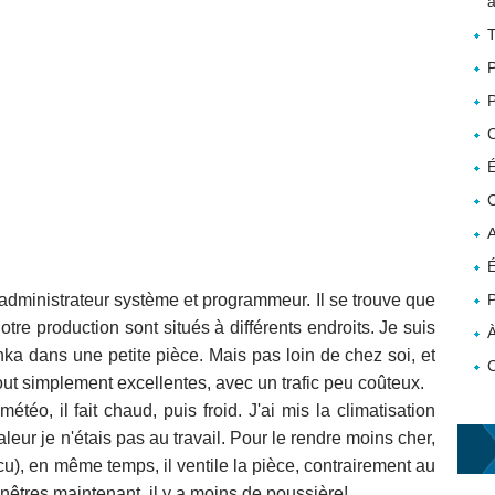
a
T
P
P
É
C
A
É
u'administrateur système et programmeur. Il se trouve que
P
otre production sont situés à différents endroits. Je suis
À
ka dans une petite pièce. Mais pas loin de chez soi, et
out simplement excellentes, avec un trafic peu coûteux.
étéo, il fait chaud, puis froid. J'ai mis la climatisation
leur je n'étais pas au travail. Pour le rendre moins cher,
cu), en même temps, il ventile la pièce, contrairement au
enêtres maintenant, il y a moins de poussière!