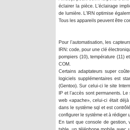
éclairer la pièce. L'éclairage im
de lumière. L'IRN optimise égalem
Tous les appareils peuvent être c
Pour l'automatisation, les capteu
IRN: code, pour une clé électroniq
pompiers (10), température (11) et
COM.
Certains adaptateurs super coût
logiciels supplémentaires est s
(Gentoo). Sur celui-ci le site Inter
IP et l'accès sont permanents. Le
web «apache», celui-ci était déjà 
dans le système sql et est contrôlé
configurer le système et à rédiger 
En tant que console de gestion, v
table, un téléphone mobile avec u