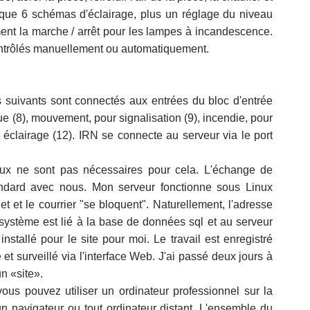
plique 6 schémas d'éclairage, plus un réglage du niveau
ent la marche / arrêt pour les lampes à incandescence.
ontrôlés manuellement ou automatiquement.
rs suivants sont connectés aux entrées du bloc d'entrée
ue (8), mouvement, pour signalisation (9), incendie, pour
 éclairage (12). IRN se connecte au serveur via le port
eux ne sont pas nécessaires pour cela. L'échange de
tandard avec nous. Mon serveur fonctionne sous Linux
net et le courrier "se bloquent". Naturellement, l'adresse
 système est lié à la base de données sql et au serveur
installé pour le site pour moi. Le travail est enregistré
 et surveillé via l'interface Web. J'ai passé deux jours à
un «site».
ous pouvez utiliser un ordinateur professionnel sur la
n navigateur ou tout ordinateur distant. L'ensemble du