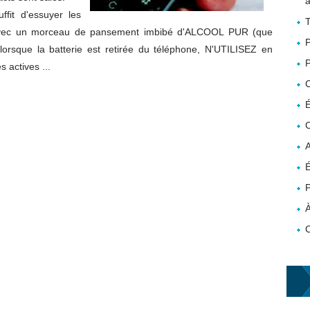
a
ffit d'essuyer les
T
avec un morceau de pansement imbibé d'ALCOOL PUR (que
P
orsque la batterie est retirée du téléphone, N'UTILISEZ en
P
 actives ...
É
C
A
É
P
À