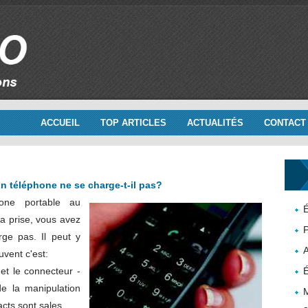
ACCUEIL
TOP ARTICLES
ACTUALITÉS
CONTACT
 téléphone ne se charge-t-il pas?
one portable au
É
la prise, vous avez
P
rge pas. Il peut y
uvent c'est:
t le connecteur -
É
de la manipulation
M
cts sont sales.