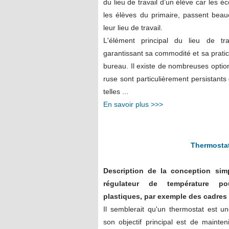
du lieu de travail d’un élève car les éco
les élèves du primaire, passent bea
leur lieu de travail.
L'élément principal du lieu de trav
garantissant sa commodité et sa pratic
bureau. Il existe de nombreuses options
ruse sont particulièrement persistants
telles ...
En savoir plus >>>
Thermostat
Description de la conception simp
régulateur de température p
plastiques, par exemple des cadres 
Il semblerait qu'un thermostat est u
son objectif principal est de mainte