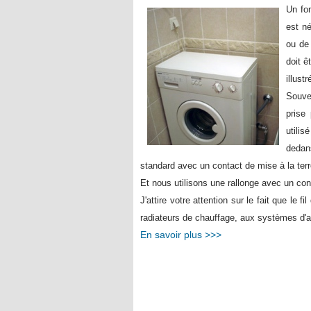
Un fon
est né
ou de
doit ê
illust
Souve
prise 
utili
dedans
standard avec un contact de mise à la terr
Et nous utilisons une rallonge avec un cont
J'attire votre attention sur le fait que le fi
radiateurs de chauffage, aux systèmes d'a
En savoir plus >>>