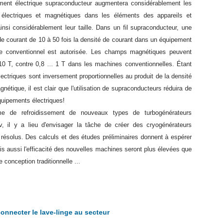
ment électrique supraconducteur augmentera considérablement les
 électriques et magnétiques dans les éléments des appareils et
ainsi considérablement leur taille. Dans un fil supraconducteur, une
de courant de 10 à 50 fois la densité de courant dans un équipement
ue conventionnel est autorisée. Les champs magnétiques peuvent
10 T, contre 0,8 ... 1 T dans les machines conventionnelles. Étant
ectriques sont inversement proportionnelles au produit de la densité
nétique, il est clair que l'utilisation de supraconducteurs réduira de
équipements électriques!
e de refroidissement de nouveaux types de turbogénérateurs
pov, il y a lieu d'envisager la tâche de créer des cryogénérateurs
ésolus. Des calculs et des études préliminaires donnent à espérer
ais aussi l'efficacité des nouvelles machines seront plus élevées que
conception traditionnelle ...
nnecter le lave-linge au secteur