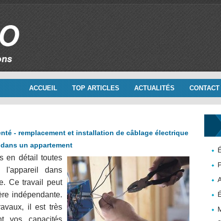
ACCUEIL
TOP ARTICLES
ACTUALITÉS
CONTACT
nté - remplacement et installation de câblage électrique
dans un appartement
É
s en détail toutes
P
 l'appareil dans
. Ce travail peut
ère indépendante.
É
vaux, il est très
M
nt vos capacités