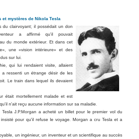
s et mystères de Nikola Tesla
s du clairvoyant; il possédait un don
venteur a affirmé qu'il pouvait
au du monde extérieur. Et dans cet
e», une «vision intérieure» et des
dus sur lui.
, qui lui rendaient visite, allaient
a a ressenti un étrange désir de les
t. Le train dans lequel ils devaient
ur était mortellement malade et est
qu'il n'ait reçu aucune information sur sa maladie.
de Tesla J.P.Morgan a acheté un billet pour le premier vol du
 insisté pour qu'il refuse le voyage. Morgan a cru Tesla et a
oyable, un ingénieur, un inventeur et un scientifique au succès