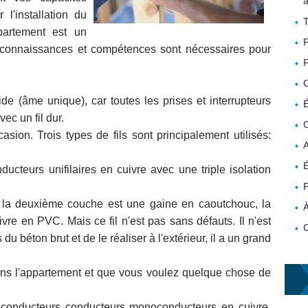
a
l'installation du
T
partement est un
P
 connaissances et compétences sont nécessaires pour
P
ide (âme unique), car toutes les prises et interrupteurs
É
ec un fil dur.
C
sion. Trois types de fils sont principalement utilisés:
A
É
cteurs unifilaires en cuivre avec une triple isolation
P
la deuxième couche est une gaine en caoutchouc, la
À
re en PVC. Mais ce fil n'est pas sans défauts. Il n'est
 béton brut et de le réaliser à l'extérieur, il a un grand
ans l'appartement et que vous voulez quelque chose de
conducteurs conducteurs monoconducteurs en cuivre,