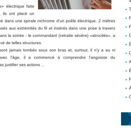
a
» électrique faite
T
 ils ont placé un
P
 dans une spirale nichrome d'un poêle électrique. 2 mètres
P
sés aux extrémités du fil et insérés dans une prise à travers
d dans la soirée - le commandant (retraite sévère) «atrocités», a
é de telles structures.
É
ont jamais tombés sous son bras et, surtout, il n'y a eu ni
C
. Avec l'âge, il a commencé à comprendre l'angoisse du
A
justifier ses actions ...
É
P
À