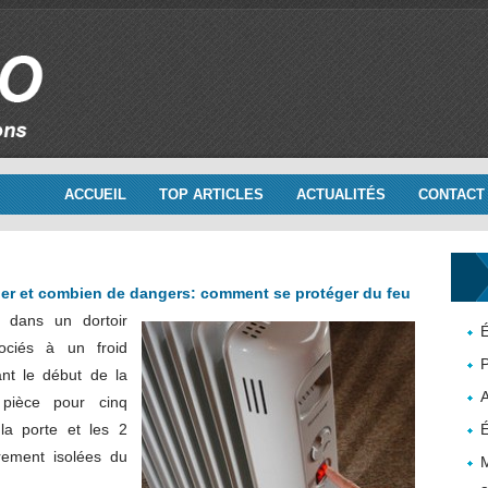
ACCUEIL
TOP ARTICLES
ACTUALITÉS
CONTACT
lier et combien de dangers: comment se protéger du feu
 dans un dortoir
É
sociés à un froid
P
ant le début de la
 pièce pour cinq
la porte et les 2
É
èrement isolées du
M