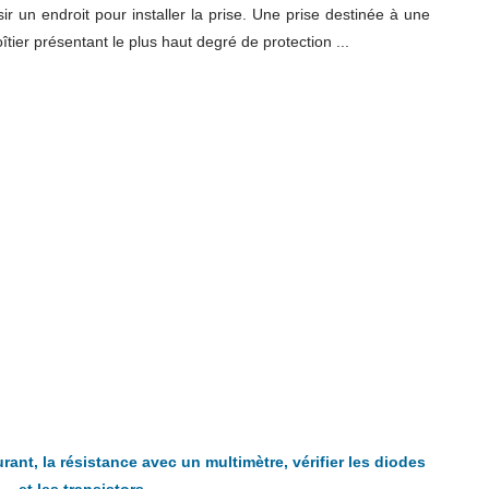
ir un endroit pour installer la prise. Une prise destinée à une
oîtier présentant le plus haut degré de protection ...
ant, la résistance avec un multimètre, vérifier les diodes