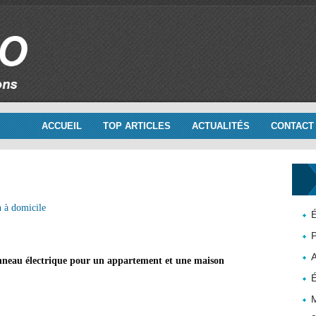
ACCUEIL
TOP ARTICLES
ACTUALITÉS
CONTACT
n à domicile
É
P
neau électrique pour un appartement et une maison
É
M