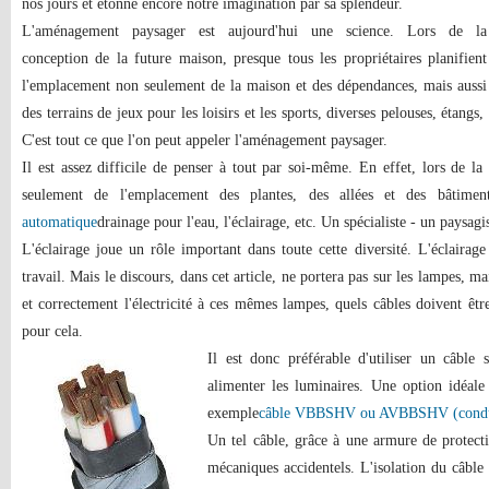
nos jours et étonne encore notre imagination par sa splendeur.
L'aménagement paysager est aujourd'hui une science. Lors de la
conception de la future maison, presque tous les propriétaires planifient
l'emplacement non seulement de la maison et des dépendances, mais aussi
des terrains de jeux pour les loisirs et les sports, diverses pelouses, étangs, 
C'est tout ce que l'on peut appeler l'aménagement paysager.
Il est assez difficile de penser à tout par soi-même. En effet, lors de la
seulement de l'emplacement des plantes, des allées et des bâtime
automatique
drainage pour l'eau, l'éclairage, etc. Un spécialiste - un paysag
L'éclairage joue un rôle important dans toute cette diversité. L'éclairage
travail. Mais le discours, dans cet article, ne portera pas sur les lampes, 
et correctement l'électricité à ces mêmes lampes, quels câbles doivent êtr
pour cela.
Il est donc préférable d'utiliser un câble
alimenter les luminaires. Une option idéale s
exemple
câble VBBSHV ou AVBBSHV (conduc
Un tel câble, grâce à une armure de protect
mécaniques accidentels. L'isolation du câbl