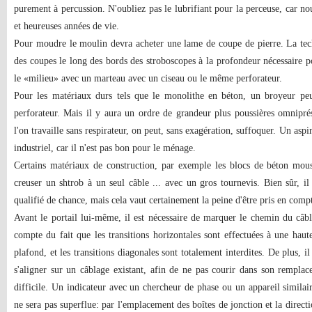
purement à percussion. N'oubliez pas le lubrifiant pour la perceuse, car no
et heureuses années de vie.
Pour moudre le moulin devra acheter une lame de coupe de pierre. La tech
des coupes le long des bords des stroboscopes à la profondeur nécessaire p
le «milieu» avec un marteau avec un ciseau ou le même perforateur.
Pour les matériaux durs tels que le monolithe en béton, un broyeur peu
perforateur. Mais il y aura un ordre de grandeur plus poussières omnipré
l'on travaille sans respirateur, on peut, sans exagération, suffoquer. Un aspira
industriel, car il n'est pas bon pour le ménage.
Certains matériaux de construction, par exemple les blocs de béton mou
creuser un shtrob à un seul câble ... avec un gros tournevis. Bien sûr, il e
qualifié de chance, mais cela vaut certainement la peine d'être pris en comp
Avant le portail lui-même, il est nécessaire de marquer le chemin du câb
compte du fait que les transitions horizontales sont effectuées à une hau
plafond, et les transitions diagonales sont totalement interdites. De plus, 
s'aligner sur un câblage existant, afin de ne pas courir dans son rempla
difficile. Un indicateur avec un chercheur de phase ou un appareil similai
ne sera pas superflue: par l'emplacement des boîtes de jonction et la direct