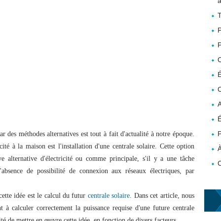
a
T
P
P
É
C
A
É
P
ar des méthodes alternatives est tout à fait d'actualité à notre époque.
ité à la maison est l'installation d'une centrale solaire. Cette option
À
ve alternative d'électricité ou comme principale, s'il y a une tâche
l'absence de possibilité de connexion aux réseaux électriques, par
ette idée est le calcul du futur
centrale solaire
. Dans cet article, nous
à calculer correctement la puissance requise d'une future centrale
lité de mettre en œuvre cette idée, en fonction de divers facteurs.