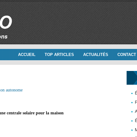
ACCUEIL
TOP ARTICLES
ACTUALITÉS
CONTACT
ion autonome
É
P
une centrale solaire pour la maison
É
M