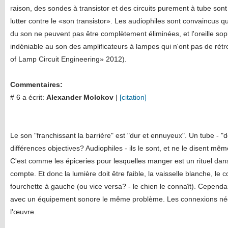
raison, des sondes à transistor et des circuits purement à tube son
lutter contre le «son transistor». Les audiophiles sont convaincus q
du son ne peuvent pas être complètement éliminées, et l'oreille s
indéniable au son des amplificateurs à lampes qui n'ont pas de rétro
of Lamp Circuit Engineering» 2012).
Commentaires:
# 6 a écrit:
Alexander Molokov
|
[citation]
Le son "franchissant la barrière" est "dur et ennuyeux". Un tube - "d
différences objectives? Audiophiles - ils le sont, et ne le disent mê
C'est comme les épiceries pour lesquelles manger est un rituel dan
compte. Et donc la lumière doit être faible, la vaisselle blanche, le c
fourchette à gauche (ou vice versa? - le chien le connaît). Cependan
avec un équipement sonore le même problème. Les connexions nég
l'œuvre.