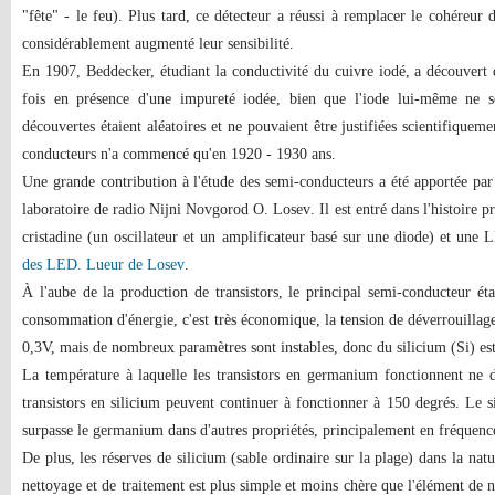
"fête" - le feu). Plus tard, ce détecteur a réussi à remplacer le cohéreur 
considérablement augmenté leur sensibilité.
En 1907, Beddecker, étudiant la conductivité du cuivre iodé, a découvert
fois en présence d'une impureté iodée, bien que l'iode lui-même ne s
découvertes étaient aléatoires et ne pouvaient être justifiées scientifique
conducteurs n'a commencé qu'en 1920
-
1930 ans.
Une grande contribution à l'étude des semi-conducteurs a été apportée par 
laboratoire de radio Nijni Novgorod O. Losev
. Il est entré dans l'histoire
cristadine (un oscillateur et un amplificateur basé sur une diode) et une 
des LED. Lueur de Losev
.
À l'aube de la production de transistors, le principal semi-conducteur é
consommation d'énergie, c'est très économique, la tension de déverrouillage 
0,3V, mais de nombreux paramètres sont instables, donc du silicium (Si) es
La température à laquelle les transistors en germanium fonctionnent ne d
transistors en silicium peuvent continuer à fonctionner à 150 degrés. Le s
surpasse le germanium dans d'autres propriétés, principalement en fréquenc
De plus, les réserves de silicium (sable ordinaire sur la plage) dans la natu
nettoyage et de traitement est plus simple et moins chère que l'élément de